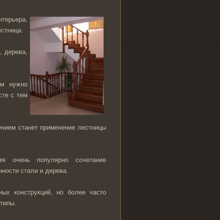
нтерьера,
естница.
, дерева,
ам нужно
сте с тем
нием станет применение лестницы
мя очень популярно сочетание
нности стали и дерева.
ных конструкций, но более часто
типы.