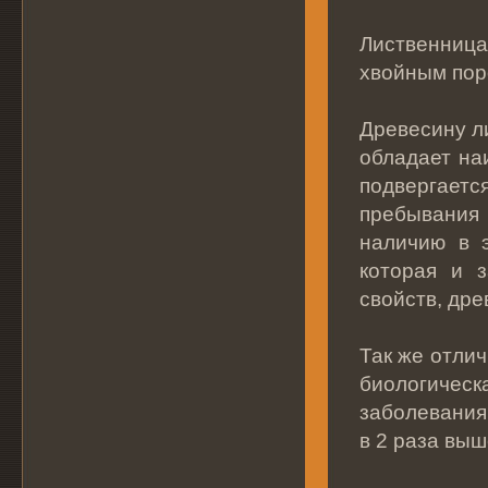
Лиственница
хвойным пор
Древесину л
обладает на
подвергаетс
пребывания
наличию в э
которая и з
свойств, дре
Так же отли
биологиче
заболевания
в 2 раза выш