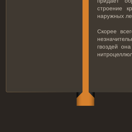
придаёт об
строение к
наружных ле
Скорее всег
незначитель
гвоздей она
нитроцеллюл