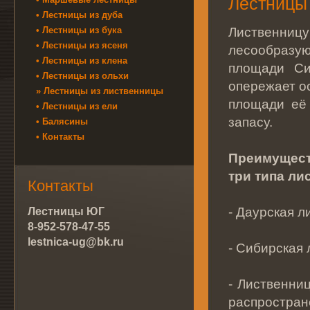
Лестницы
• Лестницы из дуба
Лиственниц
• Лестницы из бука
• Лестницы из ясеня
лесообразую
• Лестницы из клена
площади Си
• Лестницы из ольхи
опережает о
» Лестницы из лиственницы
площади её 
• Лестницы из ели
запасу.
• Балясины
• Контакты
Преимущест
три типа ли
Контакты
- Даурская л
Лестницы ЮГ
8-952-578-47-55
lestnica-ug@bk.ru
- Сибирская 
- Лиственни
распростран