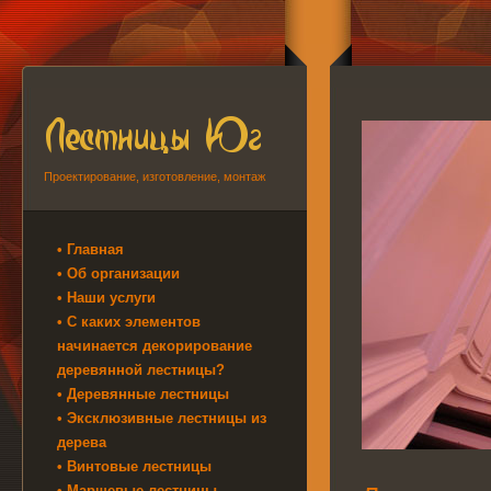
Проектирование, изготовление, монтаж
• Главная
• Об организации
• Наши услуги
• С каких элементов
начинается декорирование
деревянной лестницы?
• Деревянные лестницы
• Эксклюзивные лестницы из
дерева
• Винтовые лестницы
• Маршевые лестницы