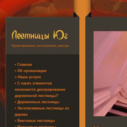
Проектирование, изготовление, монтаж
• Главная
• Об организации
» Наши услуги
• С каких элементов
начинается декорирование
деревянной лестницы?
• Деревянные лестницы
• Эксклюзивные лестницы из
дерева
• Винтовые лестницы
• Маршевые лестницы