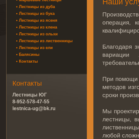
Наши усл
• Лестницы из дуба
Производств
• Лестницы из бука
• Лестницы из ясеня
операция, 
• Лестницы из клена
квалифициро
• Лестницы из ольхи
• Лестницы из лиственницы
Благодаря з
• Лестницы из ели
вариации 
• Балясины
• Контакты
требователь
При помощи 
Контакты
методов изг
сроки произ
Лестницы ЮГ
8-952-578-47-55
lestnica-ug@bk.ru
Мы проектир
лестницы, в
лиственниц
любой сложно